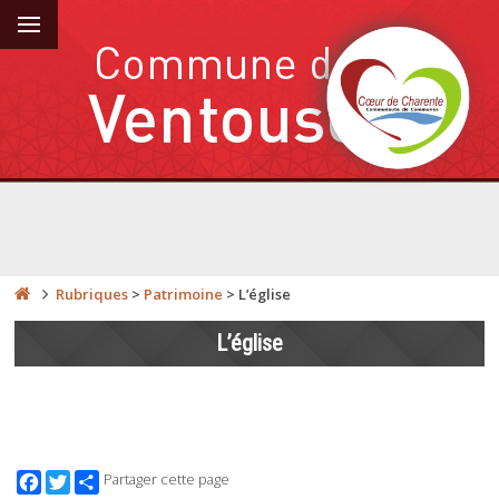
Rubriques
>
Patrimoine
>
L’église
L’église
Facebook
Twitter
Partager cette page