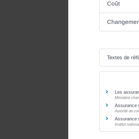
Coût
Changement 
Textes de réf
Pour en savoir
Les assura
Ministère char
Assurance 
Autorité de co
Assurance 
Institut natio