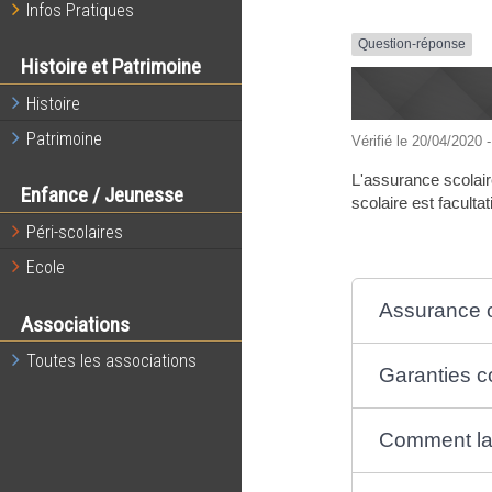
Infos Pratiques
Question-réponse
Histoire et Patrimoine
Histoire
Patrimoine
Vérifié le 20/04/2020 -
L'assurance scolair
Enfance / Jeunesse
scolaire est faculta
Péri-scolaires
Ecole
Assurance ob
Associations
Toutes les associations
Garanties c
Comment la 