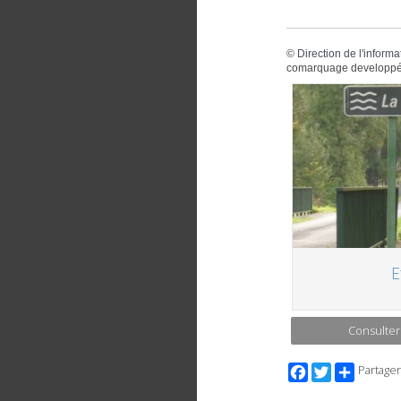
©
Direction de l'informa
comarquage developpé
E
Consulter
Facebook
Twitter
Partager