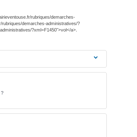
irieventouse.fr/rubriques/demarches-
r/rubriques/demarches-administratives/?
-administratives/?xml=F1450">vol</a>.
 ?