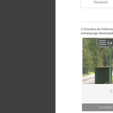
Transports
©
Direction de l'informa
comarquage developpé
E
Consulter