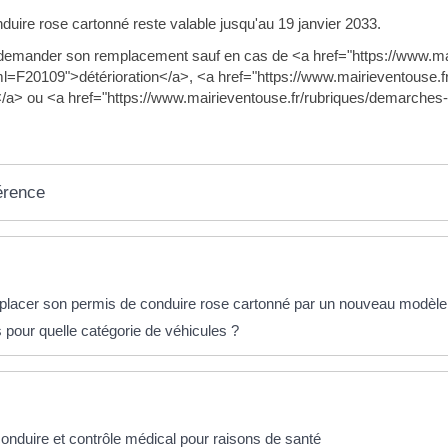
duire rose cartonné reste valable jusqu'au 19 janvier 2033.
demander son remplacement sauf en cas de <a href="https://www.ma
l=F20109">détérioration</a>, <a href="https://www.mairieventouse.f
a> ou <a href="https://www.mairieventouse.fr/rubriques/demarches
érence
éponses !
placer son permis de conduire rose cartonné par un nouveau modèle
 pour quelle catégorie de véhicules ?
onduire et contrôle médical pour raisons de santé