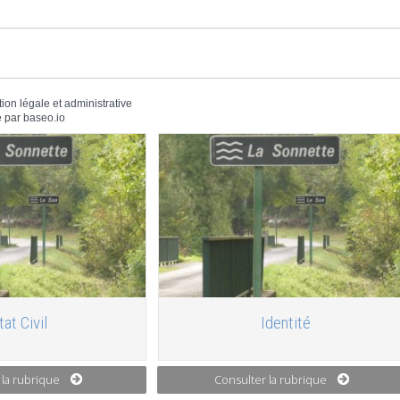
tion légale et administrative
 par
baseo.io
tat Civil
Identité
 la rubrique
Consulter la rubrique