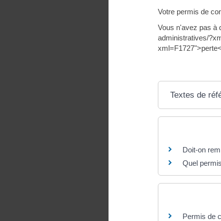
Votre permis de con
Vous n'avez pas à 
administratives/?xm
xml=F1727">perte</
Textes de réf
Questions ? R
Doit-on rem
Quel permis
Et aussi
Permis de c