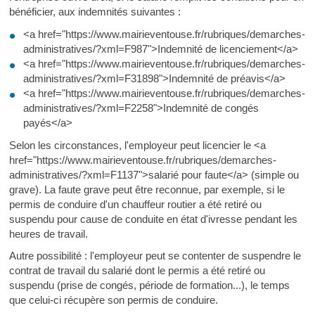
bénéficier, aux indemnités suivantes :
<a href="https://www.mairieventouse.fr/rubriques/demarches-
administratives/?xml=F987">Indemnité de licenciement</a>
<a href="https://www.mairieventouse.fr/rubriques/demarches-
administratives/?xml=F31898">Indemnité de préavis</a>
<a href="https://www.mairieventouse.fr/rubriques/demarches-
administratives/?xml=F2258">Indemnité de congés
payés</a>
Selon les circonstances, l'employeur peut licencier le <a
href="https://www.mairieventouse.fr/rubriques/demarches-
administratives/?xml=F1137">salarié pour faute</a> (simple ou
grave). La faute grave peut être reconnue, par exemple, si le
permis de conduire d'un chauffeur routier a été retiré ou
suspendu pour cause de conduite en état d'ivresse pendant les
heures de travail.
Autre possibilité : l'employeur peut se contenter de suspendre le
contrat de travail du salarié dont le permis a été retiré ou
suspendu (prise de congés, période de formation...), le temps
que celui-ci récupère son permis de conduire.