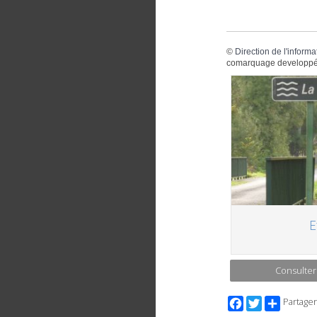
©
Direction de l'informa
comarquage developpé
E
Consulter
Facebook
Twitter
Partager