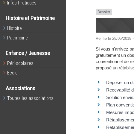
Infos Pratiques
Dossier
Histoire et Patrimoine
Histoire
Patrimoine
Vérifié le 29/05/2019 -
Si vous n'arrivez p
Enfance / Jeunesse
gratuitement un dos
conventionnel de re
Péri-scolaires
proposé un rétablis
Ecole
Déposer un do
Associations
Recevabilité 
Solution envis
Toutes les associations
Plan conventi
Mesures impo
Rétablissement
Rétablissement