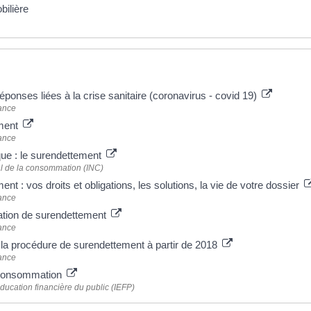
bilière
 plus
ponses liées à la crise sanitaire (coronavirus - covid 19)
ance
ment
ance
que : le surendettement
nal de la consommation (INC)
nt : vos droits et obligations, les solutions, la vie de votre dossier
ance
uation de surendettement
ance
a procédure de surendettement à partir de 2018
ance
 consommation
'éducation financière du public (IEFP)