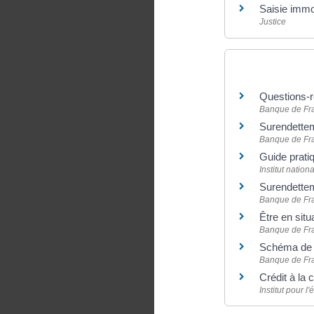
Saisie immo
Justice
Pour en savoir
Questions-ré
Banque de Fr
Surendette
Banque de Fr
Guide prati
Institut natio
Surendetteme
Banque de Fr
Être en sit
Banque de Fr
Schéma de l
Banque de Fr
Crédit à la
Institut pour l